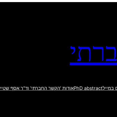
רתי
 במייל
PhD abstract
אודות 'הקשר החברתי' וד"ר אסף שטיין