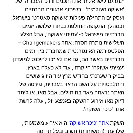
'לתרגם לישראלית' את התכנים ודרכי העבודה של
'אשוקה העולמית': בשיתוף ארגונים חברתיים
ועסקיים התחילה פעילות 'אשוקה סאטרט' בישראל,
ובמהלך התקופה החולפת נבחרו שלושה יזמים
חברתיים מישראל כ-'עמיתי אשוקה', אבל הצלע
השלישית נותרה חסרה: אתר Changemakers –
הפלטפורמה האינטרנטית שמחברת בין יזמים
חברתיים באשר הם, גם אם לא זכו להיכנס למועדון
'עמיתי אשוקה' היוקרתי, עוד לא פעלה בארץ.
בביקור שערכתי בחודש מרץ עוד היו גישושים
והתלבטויות על השם הראוי בעברית, וגירסה של
האתר נראתה מאד בחיתולים. אבל מאז, או ליתר
דיוק מאז אירוע ההשקה באמצע יולי, עלה לרשת
אתר 'כיכר אשוקה'.
השקת
אתר 'כיכר אשוקה'
היא אירוע משמעותי,
שלדעתי (המשוחדת) חשוב ובעל תרומה