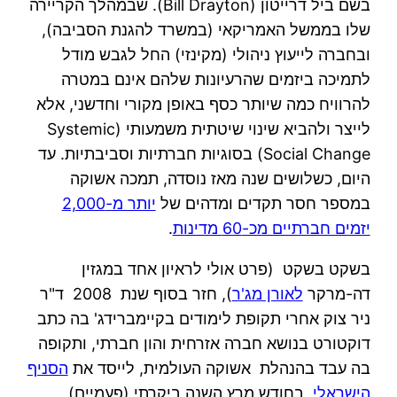
בשם ביל דרייטון (Bill Drayton). שבמהלך הקריירה
שלו בממשל האמריקאי (במשרד להגנת הסביבה),
ובחברה לייעוץ ניהולי (מקינזי) החל לגבש מודל
לתמיכה ביזמים שהרעיונות שלהם אינם במטרה
להרוויח כמה שיותר כסף באופן מקורי וחדשני, אלא
לייצר ולהביא שינוי שיטתית משמעותי (Systemic
Social Change) בסוגיות חברתיות וסביבתיות. עד
היום, כשלושים שנה מאז נוסדה, תמכה אשוקה
במספר חסר תקדים ומדהים של
יותר מ-2,000
יזמים חברתיים מכ-60 מדינות
.
בשקט בשקט (פרט אולי לראיון אחד במגזין
דה-מרקר
לאורן מג'ר
), חזר בסוף שנת 2008 ד"ר
ניר צוק אחרי תקופת לימודים בקיימברידג' בה כתב
דוקטורט בנושא חברה אזרחית והון חברתי, ותקופה
בה עבד בהנהלת אשוקה העולמית, לייסד את
הסניף
הישראלי
. בחודש מרץ השנה ביקרתי (פעמיים)