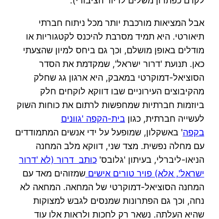
לקדם כפתרון משלים לדיור הציבורי).
אבל המציאות מורכבת יותר מכל ניתוח חברתי
תיאורטי. היא תמיד מסרבת להיכנס לקטגוריות או
מודלים באופן מושלם, וכך גם ביחס למיון שהצעתי
כאן. תנועת 'דרור ישראל', שמקדמת את הסדר
הסוציאל-דמוקרטי במאבק, היא ארגון גג שחלק
מהקיבוצים העירוניים שבו דווקא לוקחים חלק
ביוזמות חברתיות שמחפשות לרתום את כוחות השוק
לעשייה חברתית, כגון
בית-הקפה 'גוונים
בקפה
' באשקלון, שמופעל על ידי אנשים המתמודדים
עם מחלה נפשית. מצד שני, דווקא מלב המחנה
הניאו-ליברלי, בעיתון 'גלובס'
כותב דרור (לא 'דרור
ישראל', אלא) פויר טורים אישים
שמזוהים מאד עם
המחנה הסוציאל-דמוקרטי של המחאה. המחאה לא
נחה, וכך גם הפתרונות שמנסים לגבש למצוקות
שהיא העלתה. נשאר רק לחכות ולראות אלו עוד