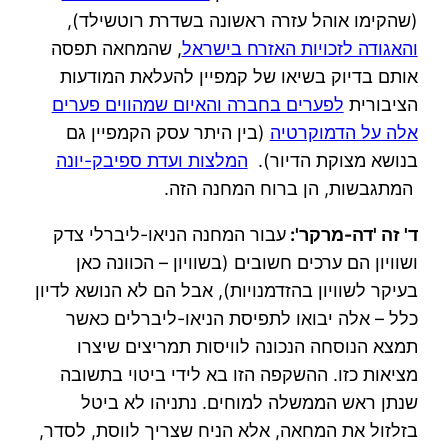
(שהקימו אוהל עזרה ראשונה בשדרת רוטשילד),
והאגודה לזכויות האזרח בישראל
, שהמחאה תפסה
אותם בדיוק בשיאו של קמפיין להעלאת המודעות
הציבורית
לפערים בחברה והאיום שמהווים פערים
אלה על הדמוקרטיה
(בין היתר עסק הקמפיין גם
בנושא מצוקת הדיור).
המלצות ועדת ספיבק-יונה
המתגבשות, הן ברוח המחנה הזה.
ד' זה 'דה-מרקר':
עבור המחנה הניאו-ליברלי צדק
ושוויון הם ערכים חשובים (בשוויון – הכוונה כאן
בעיקר לשוויון בהזדמנויות), אבל הם לא הנושא לדיון
כלל – אלה יבואו לתפיסת הניאו-ליברלים כאשר
תמצא הנוסחה הנכונה לוויסות תמריצים שיצרו
מציאות כזו. ההשקפה הזו בא לידי ביטוי בתשובה
שנתן ראש הממשלה למוחים. נתניהו לא ביטל
בזלזול את המחאה, אלא הניח שצריך לווסת, לסדר,