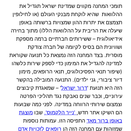
תומכי המחנה מקווים שמדינת ישראל תגדיל את
ההלוואות שהיא לוקחת מבנקי העולם (או לחילופין
תצמצם את יתרות ההון שמצויות ברשותה באופן
שיעלה את הריבית על ההלוואות הללו) מתוך בחירה
אידיאולוגית – ששירותים חברתיים ברמה מספקת
ושוויונית הם בסיס לקיומה של חברה צודקת
מוסרית. בצד המחנה הזה נמצאת כל תנועה שקוראת
למדינה להגדיל את המימון כדי לספק שירות כלשהו
(שיפור תנאי הפסיכולוגים, תנאי הרופאים, מימון
דיור ציבורי, גני ילדים). התנועה המובילה בהקשר
הזה היא תנועת '
דרור ישראל
' – שמאגדת קיבוצים
עירוניים, וכבר שנים נאבקת נגד תהליכי הפרטה
וצמצום שירותי הרווחה במדינה. לפני כמה שבועות
הם השיקו אתר חדש,
'נייר הלקמוס',
שבו
מוצגת
באופן ברור מאד
התפיסה הזו. עמותות נוספות
שמזוהות עם המחנה הזה הן
רופאים לזכויות אדם