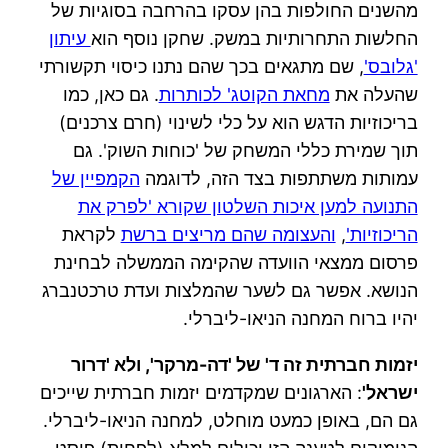
מהשנים החולפות בהן עסקו בהרחבה בסוגיות של
החלשות התחרותיות במשק. שחקן נוסף הוא
עיתון
'גלובס'
, שם מתגאים בכך שהם נתנו כיסוי תקשורתי
שהעלה את
מחאת הקוטג' לכותרות
. גם כאן, כמו
בריכוזיות הדגש הוא על כלי לשינוי (חרם צרכנים)
תוך שמירת כללי המשחק של 'כוחות השוק'. גם
עמותות משתתפות בצד הזה, לדוגמה
הקמפיין של
התנועה למען איכות השלטון שקורא 'לפרק את
הריכוזיות'
,
והעצומה שהם מריצים ברשת
לקראת
פרסום ממצאי הוועדה שהקימה הממשלה לבחינת
הנושא. אפשר גם לשער שהמלצות ועדת טרכטנברג
יהיו ברוח המחנה הניאו-ליברלי.
יזמות חברתית זה ד' של 'דה-מרקר', ולא 'דרור
ישראל'
: הארגונים שמקדמים יזמות חברתית שייכים
גם הם, באופן כמעט מוחלט, למחנה הניאו-ליברלי.