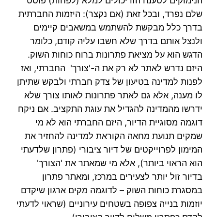
הנימוקים לטענה הזו יכולים למלא (לפחות) פוסט
שלם נפרד, ובכל זאת (אם נקצר): היזמות החברתית
בדרך כלל מבקשת להשתמש במשאבים קיימים
ולנצל אותם בדרך שלא חשבו עליה קודם, כלומר
הדגש הוא על מציאת פתרונות ברוח כוחות השוק.
היזם נדרש לאתר לא רק את ה-'צורך' החברתי, ואז
לפנות למדינה בטיעון של צדק חברתי ולבקש שתיתן
לו מענה, אלא גם לאתר פתרונות לאותו צורך שלא
ידרשו מהמדינה להגדיל את עוגת התקציב. אם ניקח
דוגמה מסוגיית הדיור, היזם החברתי הוא לא מי
שמקים תנועת מחאה הקוראת למדינה להחזיר את
המימון לפרוייקטים של דיור ציבורי (פתרון שלדעתי
הוא הראוי ביותר), אלא מי שמאתר את 'הצורך'
בדיור זול יותר לצעירים במרכז, ומאתר פתרון
במסגרת כוחות השוק – לדוגמה מקים ארגון שיקדם
יוזמות בנייה צפופה בשטחים עירוניים (שראוי לדעתי