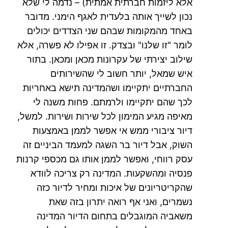
אלא ליזמות חברתית אמתית) – נדמה לי שלא
נכון לשייך אותה בלעדית לאגף הימני. מדובר
באחד מהמקומות שבהם שני הצדדים יכולים
לומר "זו שלנו" ובצדק. זו אפילו לא פשרה, אלא
שילוב יצירתי של עקרונות מכאן ומכאן. בתור
איש שמאל, יותר חשוב לי שהשירותים
החברתיים יתקיימו ושהמדינה תישא באחריות
לכך שהם יתקיימו ולרמתם. פחות משנה לי
מאיפה מגיע המימון לכל שירות ושירות. למשל,
דיור ציבורי ממש אי אפשר לממן באמצעות
השוק, אבל דיור בר השגה למעמד הביניים זה
עסק רווחי, ואפשר לממן אותו גם מכספי קרנות
פנסיה ומהשקעות. המדינה רק צריכה לוודא
שהקריטריונים של איכות ומחיר לדיור כזה
נשמרים, ואני אף רואה יתרון בזה שאת
משאביה המוגבלים בתחום הדיור המדינה