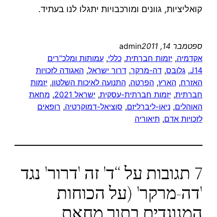
קואליציות, גוונים ומורכבויות יתגלו לנו בעתיד.
ספטמבר 14, 2011
admin
אקדמיה
, 
יזמות חברתית
, 
כללי
, 
עמותות ומלכ"רים
J14
, 
גלובס
, 
דה-מרקר
, 
דרור ישראל
, 
האגודה לזכויות
האזרח
, 
הארץ
, 
הפרטה
, 
התנועה לאיכות השלטון
, 
יזמות
חברתית
, 
יזמות חברתית-עסקית
, 
ישראל 2021
, 
מחאת
האוהלים
, 
ניאו-ליברליזם
, 
סוציאל-דמוקרטיה
, 
רופאים
לזכויות אדם
, 
תיאוריה
7 תגובות על “ד' זה 'דרור' נגד
'דה-מרקר' (על הכוחות
המנוגדים בתוך מחאת