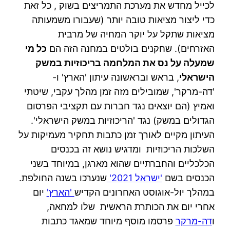
לכייל מחדש את מערכת התמריצים בשוק , כל זאת
כדי ליצור מציאות טובה יותר (שעבורו משמעותה
מציאות שתקל על יוקר המחיה של מרבית
האזרחים). שחקנים בולטים במחנה הזה הם
כל מי
שמעלה על נס את המלחמה בריכוזיות במשק
הישראלי
, בראש ובראשונה עיתון 'הארץ' ו-
'דה-מרקר', שמובילים מזה זמן מהלך עקבי, שיטתי
ואמיץ (הם יוצאים נגד חברות עם תקציבי הפרסום
הגדולים במשק) נגד 'הריכוזיות במשק הישראלי'.
העיתון מקיים לאורך זמן כתבות תחקיר מעמיקות על
השלכות הריכוזיות ומדגיש נושא זה בכנסים
הכלכליים והחברתיים שהוא מארגן, במיוחד בשני
הכנסים בשם
'ישראל 2021'
שנערכו בשנה החולפת.
במהלך יול-אוגוסט האחרונים הקדיש
'הארץ'
יום
אחרי יום את הכותרת הראשית שלו למחאה,
ו
דה-מרקר
פרסמו מוסף מיוחד שמאגד כתבות