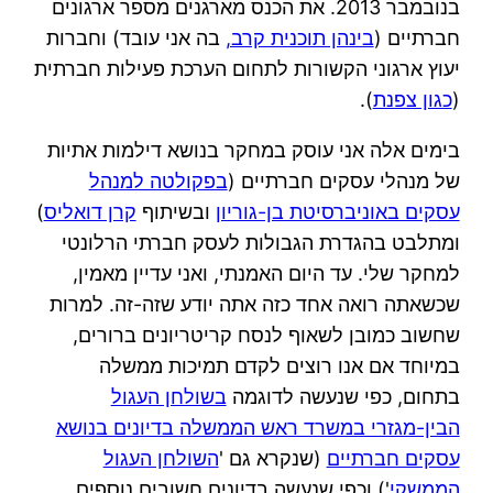
בנובמבר 2013. את הכנס מארגנים מספר ארגונים
חברתיים (
בינהן תוכנית קרב,
בה אני עובד) וחברות
יעוץ ארגוני הקשורות לתחום הערכת פעילות חברתית
(
כגון צפנת
).
בימים אלה אני עוסק במחקר בנושא דילמות אתיות
של מנהלי עסקים חברתיים (
בפקולטה למנהל
עסקים באוניברסיטת בן-גוריון
ובשיתוף
קרן דואליס
)
ומתלבט בהגדרת הגבולות לעסק חברתי הרלונטי
למחקר שלי. עד היום האמנתי, ואני עדיין מאמין,
שכשאתה רואה אחד כזה אתה יודע שזה-זה. למרות
שחשוב כמובן לשאוף לנסח קריטריונים ברורים,
במיוחד אם אנו רוצים לקדם תמיכות ממשלה
בתחום, כפי שנעשה לדוגמה
בשולחן העגול
הבין-מגזרי במשרד ראש הממשלה בדיונים בנושא
עסקים חברתיים
(שנקרא גם '
השולחן העגול
הממשקי
') וכפי שנעשה בדיונים חשובים נוספים