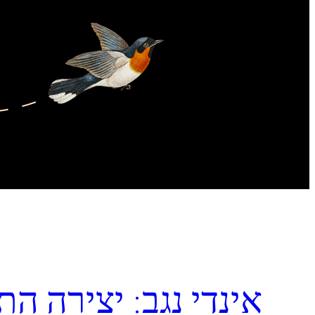
אינדי נגב: יצירה הת