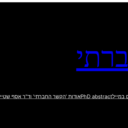
רתי
 במייל
PhD abstract
אודות 'הקשר החברתי' וד"ר אסף שטיין