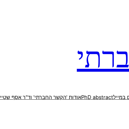
רתי
 במייל
PhD abstract
אודות 'הקשר החברתי' וד"ר אסף שטיין