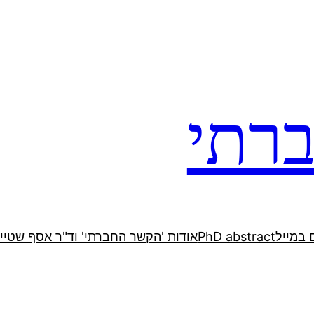
רתי
 במייל
PhD abstract
אודות 'הקשר החברתי' וד"ר אסף שטיין