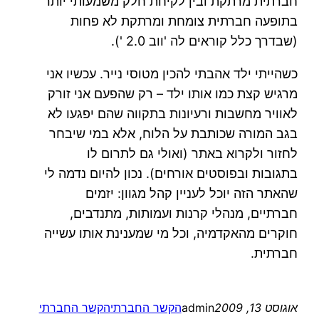
חברתית מרתקת ובין לקיחת חלק משמעותי יותר
בתופעה חברתית צומחת ומרתקת לא פחות
(שבדרך כלל קוראים לה 'ווב 2.0 ').
כשהייתי ילד אהבתי להכין מטוסי נייר. עכשיו אני
מרגיש קצת כמו אותו ילד – רק שהפעם אני זורק
לאוויר מחשבות ורעיונות בתקווה שהם יפגעו לא
בגב המורה שכותבת על הלוח, אלא במי שיבחר
לחזור ולקרוא באתר (ואולי גם לתרום לו
בתגובות ובפוסטים אורחים). נכון להיום נדמה לי
שהאתר הזה יוכל לעניין קהל מגוון: יזמים
חברתיים, מנהלי קרנות ועמותות, מתנדבים,
חוקרים מהאקדמיה, וכל מי שמענינת אותו עשייה
חברתית.
אוגוסט 13, 2009
admin
הקשר החברתי
הקשר החברתי