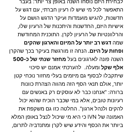
לבחירת היזם נוסחו השנה באופן צר יותר: בעבר
התאפשר לכל מי שיש לו רעיון חברתי, עם דגש על
חדשנות, להגיש מועמדות ועיקר הדגש הושם על
אישיות היזם, החדשנות והיתכנות של הרעיון שלו,
והרלוונטיות של הרעיון לקרן. התוכנית המחודשת
שמה
דגש רב יותר על המיזם והארגון שהקים
ופחות על היזם.
הנחה זו מורגשת בעיקר בכך שהקרן
השנה פונה לארגונים בעל
מחזור שנתי של כ-500
אלף שקל
ומעלה. להערכתי אמנם יש סיכוי
שיתקבלו לבסוף גם מיזמים בעלי מחזור נוכחי קטן
יותר, אולם תנאי הסף הזה מהווה הצהרת כוונות
ברורה: "אנחנו כבר לא עוסקים רק באנשים עם
רעיונות טובים, אלא במי שכבר הוכיח שהוא יכול
להקים ולנהל ארגון". החלטה כזו גם משקפת את
האמונה של IVN כי היא מי שיכול לנצל באופן המלא
ביותר את הכסף והידע שיש לקרן ומתנדביה לתרום,