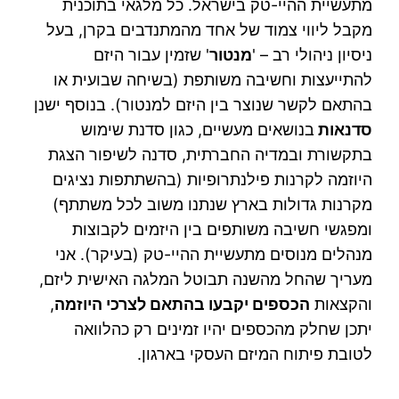
מתעשיית ההיי-טק בישראל. כל מלגאי בתוכנית
מקבל ליווי צמוד של אחד מהמתנדבים בקרן, בעל
ניסיון ניהולי רב – '
מנטור
' שזמין עבור היזם
להתייעצות וחשיבה משותפת (בשיחה שבועית או
בהתאם לקשר שנוצר בין היזם למנטור). בנוסף ישנן
סדנאות
בנושאים מעשיים, כגון סדנת שימוש
בתקשורת ובמדיה החברתית, סדנה לשיפור הצגת
היוזמה לקרנות פילנתרופיות (בהשתתפות נציגים
מקרנות גדולות בארץ שנתנו משוב לכל משתתף)
ומפגשי חשיבה משותפים בין היזמים לקבוצות
מנהלים מנוסים מתעשיית ההיי-טק (בעיקר). אני
מעריך שהחל מהשנה תבוטל המלגה האישית ליזם,
והקצאות
הכספים יקבעו בהתאם לצרכי היוזמה
,
יתכן שחלק מהכספים יהיו זמינים רק כהלוואה
לטובת פיתוח המיזם העסקי בארגון.